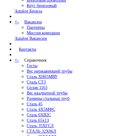
Бронзовая проволока
Круг бронзовый
/katalog Бронза
+
-
Вакансии
Партнёры
Миссия компании
/katalog Вакансии
Контакты
+
-
Справочник
Госты
Вес нержавеющей трубы
Сталь ХН65МВУ
Сталь СТ3
Сплав 1163
Вес квадратной трубы
Размеры стальных труб
Сталь 45
Сталь 4Х5МФС
Сталь 6ХВ2С
Сталь 65х13
Сталь 35ХГСЛ
СТАЛЬ 32Х06Л