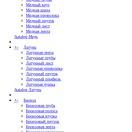
Медный круг
Медная шина
Медная проволока
Медный пруток
Медный лист
Медная лента
/katalog Медь
+
-
Латунь
Латунная лента
Латунные трубы
Латунный лист
Латунная проволока
Латунный пруток
Латунный профиль
Латунная чушка
/katalog Латунь
+
-
Бронза
Бронзовая труба
Бронзовая полоса
Бронзовая втулка
Бронзовый пруток
Бронзовая лента