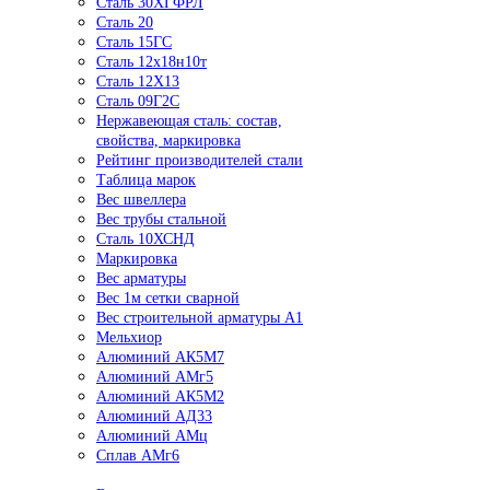
Сталь 30ХГФРЛ
Сталь 20
Сталь 15ГС
Сталь 12х18н10т
Сталь 12Х13
Сталь 09Г2С
Нержавеющая сталь: состав,
свойства, маркировка
Рейтинг производителей стали
Таблица марок
Вес швеллера
Вес трубы стальной
Сталь 10ХСНД
Маркировка
Вес арматуры
Вес 1м сетки сварной
Вес строительной арматуры А1
Мельхиор
Алюминий АК5М7
Алюминий АМг5
Алюминий АК5М2
Алюминий АД33
Алюминий АМц
Сплав АМг6