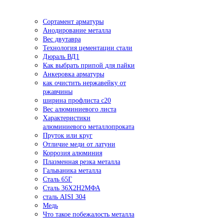
Сортамент арматуры
Анодирование металла
Вес двутавра
Технология цементации стали
Дюраль ВД1
Как выбрать припой для пайки
Анкеровка арматуры
как очистить нержавейку от
ржавчины
ширина профлиста с20
Вес алюминиевого листа
Характеристики
алюминиевого металлопроката
Пруток или круг
Отличие меди от латуни
Коррозия алюминия
Плазменная резка металла
Гальваника металла
Сталь 65Г
Сталь 36Х2Н2МФА
сталь AISI 304
Медь
Что такое побежалость металла