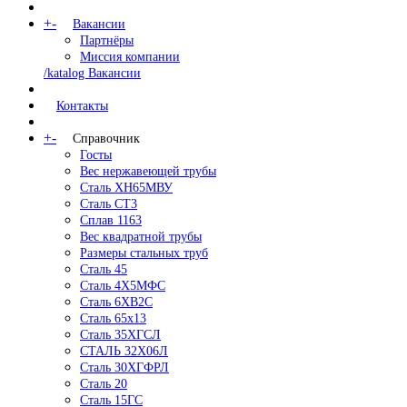
+
-
Вакансии
Партнёры
Миссия компании
/katalog Вакансии
Контакты
+
-
Справочник
Госты
Вес нержавеющей трубы
Сталь ХН65МВУ
Сталь СТ3
Сплав 1163
Вес квадратной трубы
Размеры стальных труб
Сталь 45
Сталь 4Х5МФС
Сталь 6ХВ2С
Сталь 65х13
Сталь 35ХГСЛ
СТАЛЬ 32Х06Л
Сталь 30ХГФРЛ
Сталь 20
Сталь 15ГС