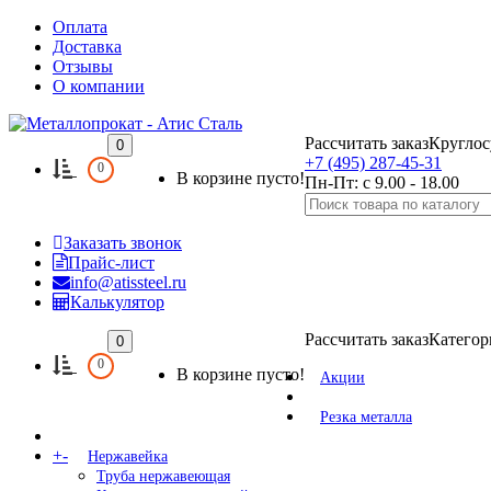
Оплата
Доставка
Отзывы
О компании
Рассчитать заказ
Круглос
0
+7 (495) 287-45-31
0
В корзине пусто!
Пн-Пт: с 9.00 - 18.00
Заказать звонок
Прайс-лист
info@atissteel.ru
Калькулятор
Рассчитать заказ
Категор
0
0
В корзине пусто!
Акции
Резка металла
+
-
Нержавейка
Труба нержавеющая