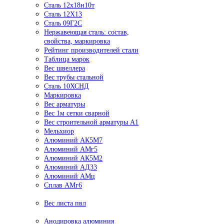
Сталь 12х18н10т
Сталь 12Х13
Сталь 09Г2С
Нержавеющая сталь: состав,
свойства, маркировка
Рейтинг производителей стали
Таблица марок
Вес швеллера
Вес трубы стальной
Сталь 10ХСНД
Маркировка
Вес арматуры
Вес 1м сетки сварной
Вес строительной арматуры А1
Мельхиор
Алюминий АК5М7
Алюминий АМг5
Алюминий АК5М2
Алюминий АД33
Алюминий АМц
Сплав АМг6
Вес листа пвл
Анодировка алюминия