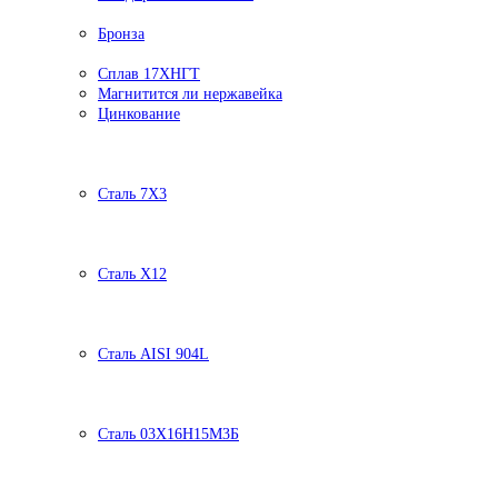
Бронза
Сплав 17ХНГТ
Магнитится ли нержавейка
Цинкование
Сталь 7Х3
Сталь Х12
Сталь AISI 904L
Сталь 03Х16Н15М3Б