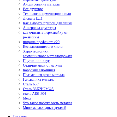
Анодирование металла
Вес двутавра
Технология цементации стали
Дюраль ВД1
Как выбрать припой для пайки
Анкеровка арматуры
как очистить нержавейку от
ржавчины
ширина профлиста с20
Вес алюминиевого листа
Характеристики
алюминиевого металлопроката
Пруток или круг
Отличие меди от латуни
Коррозия алюминия
Плазменная резка металла
Гальваника металла
Сталь 65Г
Сталь 36Х2Н2МФА
сталь AISI 304
Медь
Что такое побежалость металла
Монтаж закладных деталей
Главная